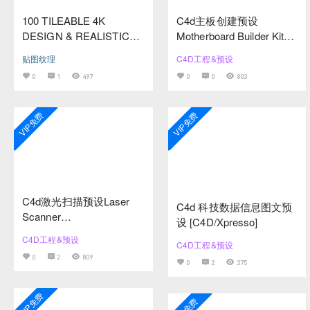
C4d主板创建预设
100 TILEABLE 4K
Motherboard Builder Kit
DESIGN & REALISTIC
[Cinema4D/FBX]
TEXTURES PT.03
C4D工程&预设
贴图纹理
0
0
803
0
1
497
VIP免费
VIP免费
C4d激光扫描预设Laser
C4d 科技数据信息图文预
Scanner
设 [C4D/Xpresso]
[C4D/Octane/Physical/Xpr
C4D工程&预设
C4D工程&预设
esso]
0
2
809
0
2
375
VIP免费
VIP免费