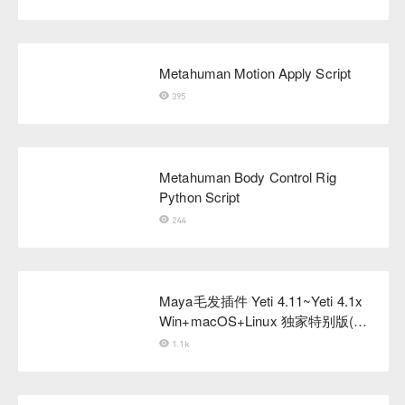
Metahuman Motion Apply Script
395
Metahuman Body Control Rig
Python Script
244
Maya毛发插件 Yeti 4.11~Yeti 4.1x
Win+macOS+Linux 独家特别版(支
持后续版本升级)
1.1k