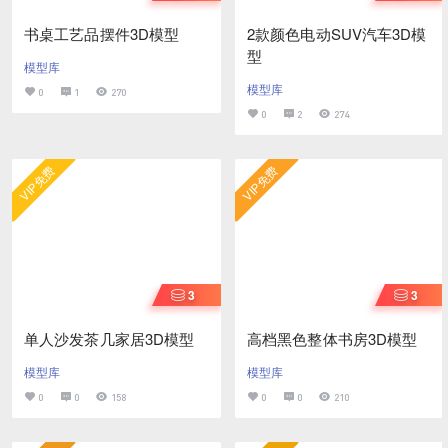
书桌工艺品摆件3D模型
2款颜色电动SUV汽车3D模
型
模型库
模型库
0
1
270
0
2
274
VIP免费
VIP免费
3
3
单人沙发茶几家居3D模型
高档黑色整体书房3D模型
模型库
模型库
0
0
158
0
0
210