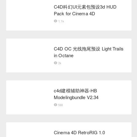
C4D科幻UI元素包预设3d HUD
Pack for Cinema 4D
1.1k
C4D OC 光线拖尾预设 Light Trails
in Octane
2k
c4d建模辅助神器-HB
Modelingbundle V2.34
588
Cinema 4D RetroRIG 1.0