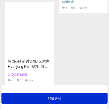
贴图纹理
0
0
574
韩国c4d 研讨会3D 艺术家
Hyunjong Kim 视频+项目
工程文件
C4D工程&预设
0
2
750
加载更多