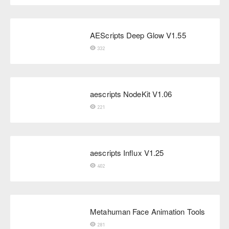
AEScripts Deep Glow V1.55
332
aescripts NodeKit V1.06
221
aescripts Influx V1.25
402
Metahuman Face Animation Tools
281