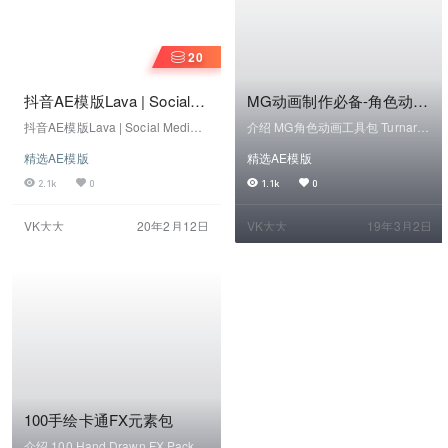
20
抖音AE模版Lava | Social
MG动画制作必备-角色动画
Media Pack 熔岩 社交媒体
工具包
抖音AE模版Lava | Social Media P
介绍 MG角色动画工具包 Turnarou
包videohive24118486
ack 熔岩 社交媒体包模版介绍 使
nd Character Animation Toolkit
精选AE模版
精选AE模版
用此模板适用于YouTube，Instagr
升级你的动画创意技能和制作元素
amAE模版，抖音AE模版、快手A
资产 切换到8个方向的完整绑定角
2.1k
0
1.1k
0
e模版和电视上进行社交媒体时尚
色可以与场景中的目标交互，或表
设计和广播设计，制作动画故事，
示各种不同的视角。要创建一个制
VK大大
20年2月12日
VK大大
19年3月2日
海报，片头和开场视频。它专注于
作精良的角色动画，它需要很多控
一种风格的交流设计：明亮的色彩
件和通道。该工具包精心选择并改
组合，简单的形状，简洁的版式和
进了这些通道并将其压缩为32个通
成分适合任何分辨率和框架方向，
道。事实上'处理的控制和渠道已经
以在任何现代设备上提供更好的用
减少'。这意味着动画任务简单易…
户体验。我们设计了具有…
100手绘卡通FX元素包
介绍 100 Hand Drawn FX Pack 1