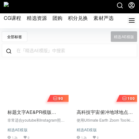
CG课程
精选资源
团购
积分兑换
素材严选
论坛
全部标签
精选AE模版
90
100
标题文字AE&PR模版
高科技宇宙俯冲地球地点动
TypeQueen – Animated
画AE模板-Ultimate Earth
非常适合youtube和Instagram照片
使用Ultimate Earth Zoom Toolki
Title and Kinetic Text
Zoom Toolkit V3.6-
和视频！ 结合 排版与渐变和图
t，您可以在Earth上的任何地方放
精选AE模版
精选AE模版
案，添加不同的图形元素。适用于
大并处理一流的图形和视觉元素。
videohive-10354880
时尚行业、Instagram、抖音、快
它是最终的多合一解决方案，可满
1.2k
0
1.2k
0