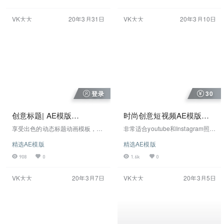
手、youtube等短视频 社交媒体的
足您的所有广播，游戏开发，纪录
AE模版
片，企业形象或任何您可以想到的
VK大大
20年3月31日
VK大大
20年3月10日
需求
登录
30
创意标题| AE模版
时尚创意短视频AE模版
Videohive 25870462
Hyper – Graphics Pack
享受出色的动态标题动画模板，其
非常适合youtube和Instagram照片
V1.5 – Videohive 24835354
中包含独特的彩色标题，以轻松自
和视频！ 结合 排版与渐变和图
精选AE模版
精选AE模版
定义项目！只需单击几下即可将你
案，添加不同的图形元素。适用于
的颜色主题结合在一起！
时尚行业、Instagram、抖音、快
908
0
1.6k
0
手、youtube等短视频 社交媒体的
AE模版
VK大大
20年3月7日
VK大大
20年3月5日