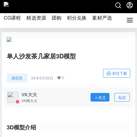
CG课程
精选资源
团购
积分兑换
素材严选
论坛
单人沙发茶几家居3D模型
前往下载
0
模型库
24年5月30日
VK大大
关注
私信
VK网大大
3D模型介绍