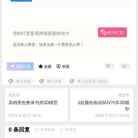
给TA打赏
你的打赏是我持续更新的动力
还没有人赞赏，快来当第一个赞赏的人吧！
0
0
海报分享
收藏
举报
单人座椅
单人沙发
单人沙发茶几组合
模型库
模型库
高档黑色整体书房3D模型
2款颜色电动SUV汽车3D模
型
2024-5-30 21:34:51
2024-5-30 21:42:40
0 条回复
文章作者
管理员
A
M