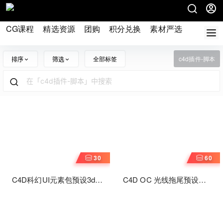
CG课程
精选资源
团购
积分兑换
素材严选
论坛
全部标签
c4d插件-脚本
排序
筛选
30
60
C4D科幻UI元素包预设3d
C4D OC 光线拖尾预设
HUD Pack for Cinema 4D
Light Trails in Octane