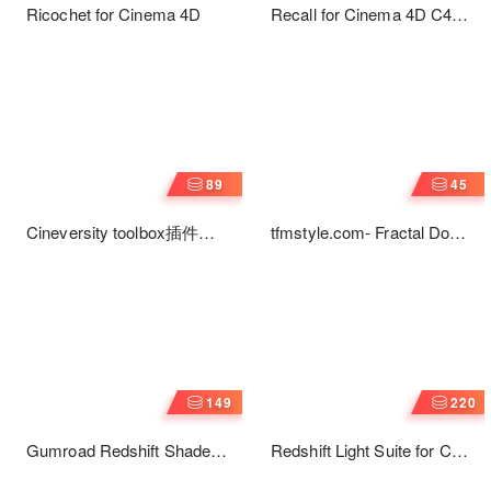
Ricochet for Cinema 4D
Recall for Cinema 4D C4D
双击立即还原对象撤回插件
89
45
Cineversity toolbox插件全
tfmstyle.com- Fractal Dome
集最新版-20230207更新
Pack vol.1
149
220
Gumroad Redshift Shader
Redshift Light Suite for C4D
Suite for C4D v4.0 Redshift
RS 灯光套装预设