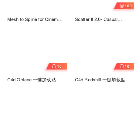
100
Mesh to Spline for Cinema
Scatter It 2.0- Casual
4D模型转换成样条线插件
Grass
10
10
C4d Octane 一键加载贴图
C4d Redshift 一键加载贴图
插件Cinema 4D Octane
插件Cinema 4D Redshift
SMC Alpha v0.3.5
SMC Alpha v0.3.5