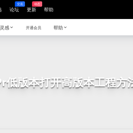
交流
动态
选
论坛
更新
帮助
灵感
帮助
开通会员
Pr低版本打开高版本工程方