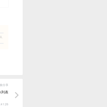
人
验分享
体列表
:41:26