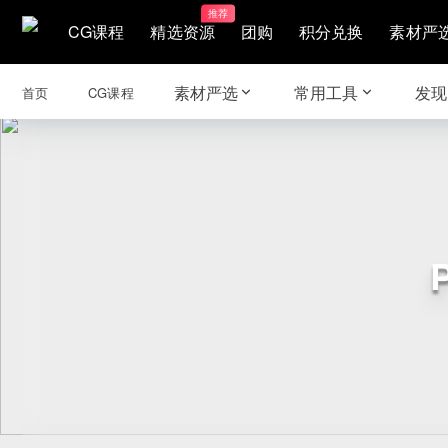
推荐
CG课程
精选资源
团购
积分兑换
素材严
素材严选
常用工具
发现
首页
CG课程