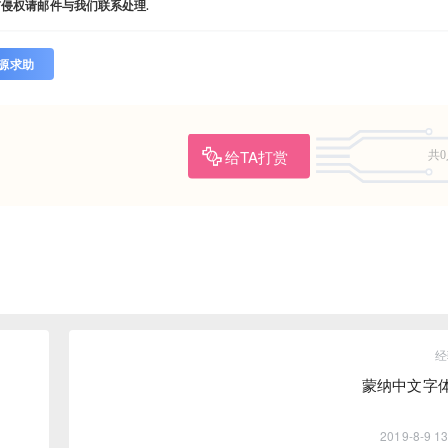
有侵权请邮件与我们联系处理.
源求助
给TA打赏
共0
经
蒙纳中文字
2019-8-9 13