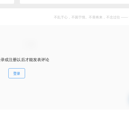
不乱于心，不困于情。不畏将来，不念过往 —— 
登录或注册以后才能发表评论
登录