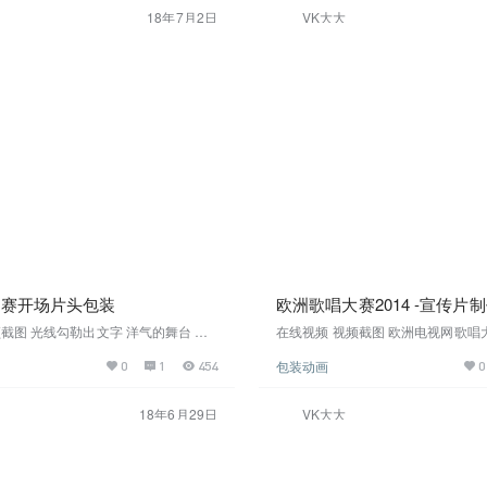
观看视频截图高清下载
5%A4%A9%E9%A3%9E%E6%9C%
18年7月2日
VK大大
fr=aladdin 1988年11月15日世界
“这是俄罗斯的奇迹！”，“苏联的工…
大赛开场片头包装
欧洲歌唱大赛2014 -宣传片
截图 光线勾勒出文字 洋气的舞台 线
在线视频 视频截图 欧洲电视网歌唱大赛
 带视觉冲击力的光线 高清无水印下载
片 欧洲电视网歌唱大赛2014 -预告
包装动画
0
1
454
0
唱大赛2014 -预告片 欧洲电视网歌唱大
告片 欧洲电视网歌唱大赛2014 -预
歌唱大赛2014 -预告片
18年6月29日
VK大大