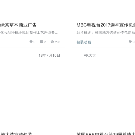
ee 黑绿茶草本商业广告
MBC电视台2017选举宣传包
从化妆品种植环境到制作工艺严谨要求
影片概述：韩国地方选举宣传包装系列
，传递产品的品质。这种表现形式也
频全篇采用三维制作竞选人以静态展
包装动画
0
2
938
0
大多数产品主要的表现形式之一。本
势，在静态人物局部投射动态影片把
头构成上还蛮值得学习参考 影片截
及活动气氛表达出来，本影片可参考
 高清下载
事、重大活动开场参考影片截图在线
18年7月10日
VK大大
总统大选宣传包装
韩国SBS电视台第19届总统