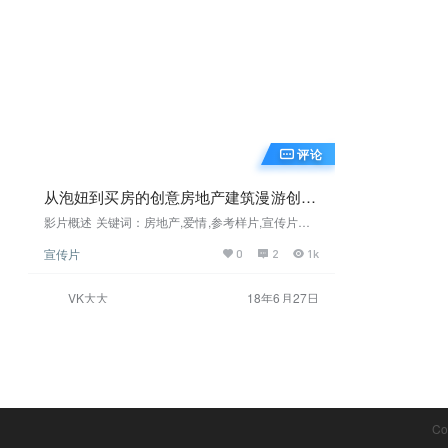
评论
从泡妞到买房的创意房地产建筑漫游创意
宣传片参考
影片概述 关键词：房地产,爱情,参考样片,宣传片参
考 来自俄罗斯的制作团队，这是一条关于房地产的
宣传片
0
2
1k
宣传片参考，项目的人为概念。客户设定了一个明
亮，简洁的影片任务，向我们展示电子商店中展示
的当代电视广告。这形成了项目的创新感。起初，
VK大大
18年6月27日
我们制作了非常明亮的图像，以补偿屏幕上图像投
影过程中亮度的不足。其次，在建筑物的展现中，
我们不得不牺牲前后镜头的离焦程度。此外，我们
还应用了更多悬停式编辑和摄像机移动，特别…
Co