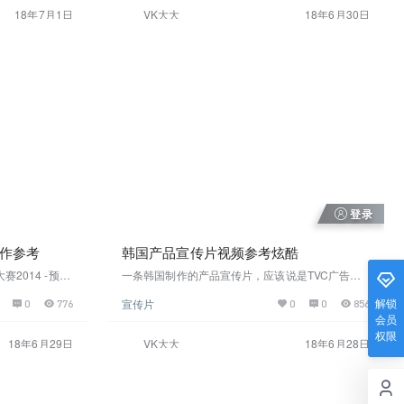
BA/715600?
是跟踪在线观看视频截图高清下载
18年7月1日
VK大大
18年6月30日
各大媒体报道 -
登录
制作参考
韩国产品宣传片视频参考炫酷
2014 -预告
一条韩国制作的产品宣传片，应该说是TVC广告
片 欧洲电视网歌
片，从空灵画面由光线引导到产品 光线永远表现炫
解锁
宣传片
0
776
0
0
856
赛2014 -预
酷的展现手段，光线类的可以慢慢形成 一个专辑 从
会员
告片 欧洲电视网
光线穿梭大楼来表达宏大的场面，低角度的仰拍，
权限
突出另类类
18年6月29日
VK大大
18年6月28日