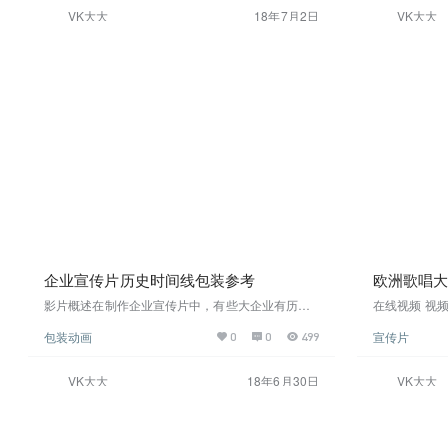
子）,连接其它人放飞的种子，慢慢连成线后，线条
呈现参考在线
VK大大
18年7月2日
VK大大
连接每一个，最后线条汇聚到一个地方，形成主题
定版在线观看视频截图高清下载
企业宣传片历史时间线包装参考
欧洲歌唱
影片概述在制作企业宣传片中，有些大企业有历
在线视频 视频
史、经常需要展现企业过去的里程碑事件，通过以
条勾勒出文字
包装动画
宣传片
0
0
499
时间线为叙事，这条影片，开头从一滴墨开始，画
面由一只钢笔勾勒出时间线，影片故事由此开始，
前半段用2.5D空间表现节点，后半段全3D展现企业
VK大大
18年6月30日
VK大大
现阶段的宏伟发展蓝图，可参考此片换个有颜色
的，这种颜色风格估计中国企业接受的比较少在线
观看视频截图高清下载