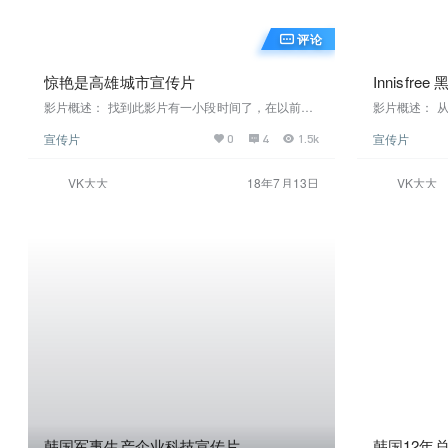
评论
惊艳是高雄城市宣传片
Innisfr
影片概述： 找到此影片有一小段时间了，在以前没
影片概述： 
有看到这类型影片之前，不是很喜欢手绘涂鸦式的
到成品的呈现
宣传片
宣传片
0
4
1.5k
卡通风格画风，在影片的开始部分还是偏UI图表与
是目前市面上
实拍的结合表现手法，后面部分开始后慢慢惊艳到
在在拍摄、镜
我，从前期拍摄对画面构图的把控与后期动态画面
图： 在线观看
VK大大
18年7月13日
VK大大
跟踪添加手绘动态元素结合的处理。很走心。值得
我们学习 由于在官网看大家需要梯子才能看影片，
所以直接从墙外下载上传了，方便欣赏学习 下面开
始是转载官网对影片的创作叙述： 本片为2…
韩国军事生产企业科技宣传片
韩国12年