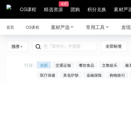
推荐
CG课程
精选资源
团购
积分兑换
素材严
素材严选
常用工具
发现
首页
CG课程
全部标签
排序
行业：
全部
交通运输
餐饮食品
文教娱乐
服
医疗保健
美妆护肤
金融保险
购物旅行