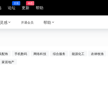
交流
动态
选
论坛
更新
帮助
灵感
帮助
开通会员
装配饰
手机数码
网络科技
综合服务
能源化工
农林牧渔
家居地产