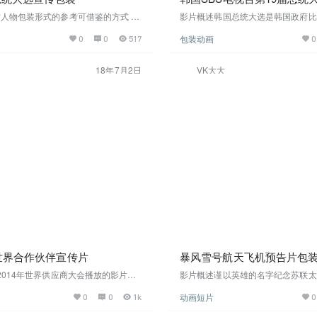
对人物包装形式的参考可借鉴的方式 在
影片概述韩国总统大选是韩国政府比
截图 高清下载
动，可作参考国内大型活动视频开场
包装动画
0
0
517
0
截图高清下载
18年7月2日
VK大大
BM世界合作伙伴宣传片
暴风雪号航天飞机预告片包
2014年世界供应商大会播放的影片，
影片概述谨以英雄的名字纪念苏联太
公司如何向世界传递最新的概念，这
风雪号航天飞机的历史介绍点击链接可查看
动画短片
0
0
1k
0
法通过实拍画面来呈现，只能通过MG
aike.baidu.com/item/%E6%9A%
条影片可以作为前期画面表现方式来
E%E9%9B%AA%E5%8F%B7%E8