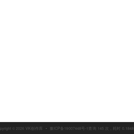
VK创作库
・
豫ICP备19007448号-1
查询 145 次，耗时 0.1848
pyright © 2026