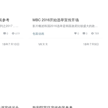
装参考
MBC 2016开始选举宣传开场
之2017，视
影片概述韩国2016选举是韩国政府比较盛大的政府
示动态比赛姿
性活动，此视频可作参考国内大型活动开场或偏传
包装动画
0
619
0
0
789
活动的动态感
统企业、政府活动开场宣传影片截图在线观看高清
作为体育赛
下载
观看高清下载
18年7月10日
VK大大
18年7月9日
大选宣传片头
歌剧院节目宣传包装参考