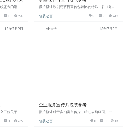
较盛大的活
影片概述歌剧院节目宣传包装比较特殊，往往兼顾
在线观看视频
要将节目与艺术紧密结合，同时还要宣传表演的艺
包装动画
1
738
0
0
419
术家，本片通过平面转立体空间的形式与实拍节目
巧妙结合在线观看视频截图高清下载
18年7月2日
VK大大
18年7月2日
装
企业服务宣传片包装参考
空工程关于暴
影片概述对于实拍类宣传片，经过会给画面加一个
https://b
包装小元素，很多时候我们不知道用什么样的颜
包装动画
0
692
0
0
1k
B4%E9%A3%8
色、如何元素构成、字体选择这些都是设计的学
%88%AA%E
问，本片为最基本的包装风格，唯一的技术难点就