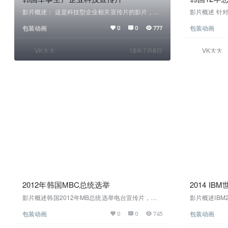
影片概述： 这是科技型企业相关宣传片的影片，本
影片概述 针
影片通过实拍加三维元素突出科技范，军事武器类
线观看 视频
包装动画
包装动画
0
0
777
在部队或军事武器生产企业宣传应用中比较常见，
这条影片可做为表现形式参考 在线观看 高清下载
VK大大
18年7月8日
VK大大
2012年韩国MBC总统选举
2014 I
影片概述韩国2012年MB总统选举电台宣传片，如
影片概述IBM
何通过影片表现一件事件的盛大，跟每个人都有关
一家大型科技
包装动画
包装动画
0
0
745
系，如何表现所有人都紧密连接，影片开片通过小
些概念往往无
女孩放飞在手中形成的光球，传递出一个信号（种
画面制作，这