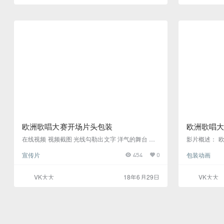
D场景; 大规模闪电设置; 移动LED屏幕; 多媒体内
设计，并在晚
容，与舞蹈表演同步，以及我们…
博览会开始之
切。故事板我
欧洲歌唱大赛开场片头包装
欧洲歌唱大
片头
在线视频 视频截图 光线勾勒出文字 洋气的舞台 线
影片概述： 欧
条勾勒出文字 带视觉冲击力的光线 高清无水印下载
s Eurovisio
宣传片
包装动画
454
0
Song Con
项歌唱比赛，
大的歌唱类比
VK大大
18年6月29日
VK大大
出赛的国家和
因弃赛的国家