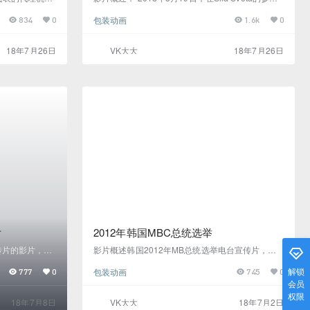
多媒体节目行业树
下，全球推出Vivo X21智能手机的盛大多媒体场景
包装动画
834
0
1.6k
0
，世界上第一辆来
在中国历史悠久的乌镇举行。对于盛大的活动，大
功能车在莫斯
型舞台区域周围安装了大型LED屏幕，以代表智能
Sveta展示了独
手机无边框显示屏的新功能。Sila Sveta为11个LE
18年7月26日
VK大大
18年7月26日
盘上的动力学
D屏幕制作了活动的CG内容，让观众沉浸在新设备
容主要反映兰
的超级技术世界中。该节目由悬浮表演者在飞行悬
术部分及无…
浮球和灯光之间飞行，以及新推出的显示屏扫描仪
形状…
片
2012年韩国MBC总统选举
传片的影片，本
影片概述韩国2012年MB总统选举电台宣传片，如
，军事武器类
何通过影片表现一件事件的盛大，跟每个人都有关
解锁
包装动画
777
0
745
0
中比较常见，
系，如何表现所有人都紧密连接，影片开片通过小
会员
看 高清下载
女孩放飞在手中形成的光球，传递出一个信号（种
权限
子）,连接其它人放飞的种子，慢慢连成线后，线条
18年7月8日
VK大大
18年7月2日