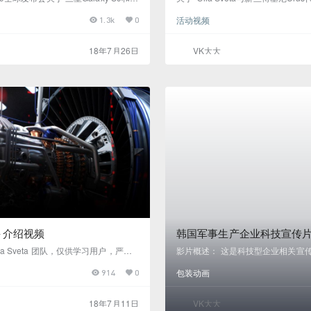
于2018年2月在Sila Sveta的参与下
Departament在俄罗斯合作，为
活动视频
1.3k
0
们为节目的开幕和闭幕节目制作了巧妙的
立了新的标杆。 2018年2月15日
y Unpacked 2018是三星移动的重要
自传奇意大利制造商的超级运动型多
罗那举行的移动世界大会之前举行。
科博物馆推出。对于主要节目，Sila 
18年7月26日
VK大大
再次为节目提供了巨大的LED设置。
特的多媒体技术组合，包括悬挂在绞
积达到近1,000平方米（10,000平
表面上的投影。该展览的创意视觉内
博基尼工程师创造Urus的方法的技
– 介绍视频
韩国军事生产企业科技宣传
la Sveta 团队，仅供学习用户，严禁
影片概述： 这是科技型企业相关宣
ed Engine Corporation（“UE
影片通过实拍加三维元素突出科技范
包装动画
914
0
从事航空，航海和工业用燃气涡轮发动
在部队或军事武器生产企业宣传应用
。最近，该公司成立十周年，参加国
这条影片可做为表现形式参考 在线观
。Sila Sveta为博览会开发了多媒体
18年7月11日
VK大大