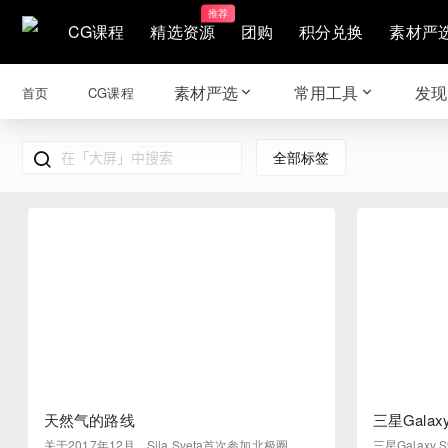
推荐
CG课程
精选资源
团购
积分兑换
素材严
素材严选
常用工具
发现
首页
CG课程
全部标签
天然气的路线
三星Gala
关于2017年12月，Sila Sveta首次参加北极圈，展
三星Galaxy