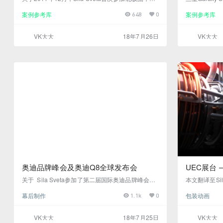
示全景投影节目“天然气之路”。我们展示了一个动态
9 +的全球首发
案例参考库
案例参考库
648
0
的展示，这是俄罗斯北部亚马尔半岛第一艘油轮装
举行 - 我
载的高潮。我们研究了天然气提取，制备和液化的
内容。Galax
许多特性，以创建一个沉浸式视频，涵盖了天然气
演示，在巴塞
VK大大
18年7月26日
VK大大
生产过程中的所有主要步骤。 俄罗斯总统弗拉基米
这一次，我们
尔·普京（Vladimir Putin）推出了第一艘谜题船。这
四个屏幕的总面
个谜题是在晚上由项目的所有客人…
方英尺） …
奥迪品牌峰会及奥迪Q8全球发布会
UEC展台 
关于 Sila Sveta参加了第二届国际奥迪品牌峰会，
本文翻译至Si
并为奥迪Q8全球首发创作了四场秀。 奥迪品牌峰会
转载商用介绍Unit
幕后制作
包装动画
1.1k
0
艾康Etron车，Aicon和Etron，最重要的是，最新款
C”）是一家
奥迪Q8的全球首发。我们应用了各种设置配置和多
机生产的公司
媒体工具来展示每个模型：在湖岸上构建的多层LE
际发动机展览会
VK大大
18年7月25日
VK大大