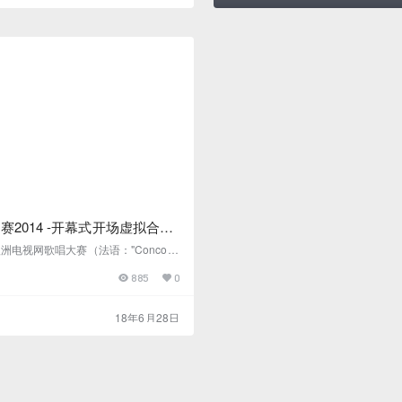
上制作了有关该公司的介绍视频。在
前，我们只有两周半的时间来制作一
们创建的视频是针对活动的介绍…
赛2014 -开幕式开场虚拟合唱
洲电视网歌唱大赛（法语："Concour
n de la chanson"，英语："Eurovision
885
0
test"）是欧洲广播联盟（EBU）主办的一
自1956年开始举办，是世界上已知最
赛。在第59届欧洲电视歌唱大赛中，
18年6月28日
地区共三十七个（不包括因财政等原
和地区），…