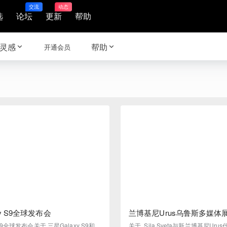
交流
动态
选
论坛
更新
帮助
灵感
帮助
开通会员
xy S9全球发布会
兰博基尼Urus乌鲁斯多媒体
 S9全球发布会关于 三星Galaxy S9和S
关于 Sila Sveta与新兰博基尼Ur