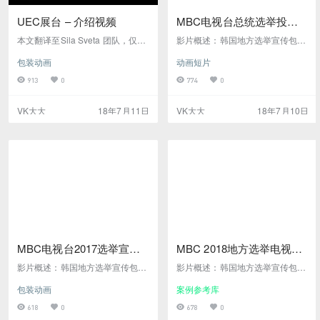
UEC展台 – 介绍视频
MBC电视台总统选举投票
三维动画宣传短片
本文翻译至Sila Sveta 团队，仅供
影片概述：韩国地方选举宣传包装
学习用户，严禁转载商用介绍Unit
系列之总统选举投票宣传片，视频
包装动画
动画短片
ed Engine Corporation（“UEC”）
全篇采用三维制作竞选人以赛车比
是一家从事航空，航海和工业用燃
赛穿过韩国各大景区，即表现了选
913
0
774
0
气涡轮发动机生产的公司。最近，
举的盛大、调动了全民参考，还顺
该公司成立十周年，参加国际发动
带宣传了旅游，本影片可参考作为
VK大大
18年7月11日
VK大大
18年7月10日
机展览会。Sila Sveta为博览会开
体育赛事、重大活动开场参考影片
发了多媒体设计，并在晚上制作了
截图：开篇镜头，广角仰视给的很
有关该公司的介绍视频。在博览会
漂亮这个大桥的镜头构图很讲究，
开始之前，我们只有两周半的时间
画面纵深感很棒影片中的转场元素
来制作一切。故事板我们创建的视
在线观看高清下载
频是针对活动的介绍…
MBC电视台2017选举宣传
MBC 2018地方选举电视台
包装参考
广播宣传
影片概述：韩国地方选举宣传包装
影片概述：韩国地方选举宣传包
系列之2017，视频全篇采用三维
装，视频形状中国象棋碰撞镜头在
包装动画
案例参考库
制作竞选人以静态展示动态比赛姿
大气云层的衬托下，气势显得比较
势，在静态人物局部投射动态影片
宏伟，这种类似的镜头会给人大气
618
0
678
0
把活动的动态感及活动气氛表达出
的感觉。本条影片是韩国今年地方