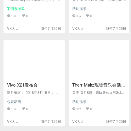
星Galaxy S9和S9 +的全球首发于
s代表的代理机构Departament在
案例参考库
活动视频
2018年2月在Sila Sveta的参与下
俄罗斯合作，为多媒体节目行业树
举行 - 我们为节目的开幕和闭幕节
立了新的标杆。 2018年2月15
1.3k
0
834
0
目制作了巧妙的内容。Galaxy Un
日，世界上第一辆来自传奇意大利
packed 2018是三星移动的重要演
制造商的超级运动型多功能车在莫
VK大大
18年7月26日
VK大大
18年7月26日
示，在巴塞罗那举行的移动世界大
斯科博物馆推出。对于主要节目，
会之前举行。这一次，我们再次为
Sila Sveta展示了独特的多媒体技
节目提供了巨大的LED设置。四个
术组合，包括悬挂在绞盘上的动力
屏幕的总面积达到近1,000平方米
学表面上的投影。该展览的创意视
（10,000平方英尺） …
觉内容主要反映兰博基尼工程师创
造Urus的方法的技术部分及无…
Vivo X21发布会
Therr Maitz现场音乐会活动
纪录
影片概述： 2018年3月19日，在Si
关于 3月8日，Sila Sveta与Gst.M
la Sveta的参与下，全球推出Vivo
oscow和Kuflex合作，为Therr Mai
包装动画
活动视频
X21智能手机的盛大多媒体场景在
tz现场音乐会制作了一个生动的多
中国历史悠久的乌镇举行。对于盛
媒体节目，采用了一些最新的技
1.6k
0
859
0
大的活动，大型舞台区域周围安装
术。在充满阴霾的透明结构上进行
了大型LED屏幕，以代表智能手机
投影，艺术家的实时3D扫描成为
VK大大
18年7月26日
VK大大
18年7月25日
无边框显示屏的新功能。Sila Svet
大屏幕视频内容的一部分和美丽的
a为11个LED屏幕制作了活动的CG
灯光秀 - 所有这些都成为莫斯科Ad