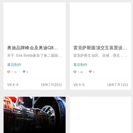
内容，让观众沉浸在新设备的超级
renaline体育场现场表演的一个组
技术世界中。该节目由悬浮表演者
成部分。灯展 我们来自Gst.Mosco
在飞行悬浮球和灯光之间飞行，以
w的合…
及新推出的显示屏扫描仪形状…
奥迪品牌峰会及奥迪Q8全
雷克萨斯圆顶交互装置设计
球发布会
参考
关于 Sila Sveta参加了第二届国际
雷克萨斯互动区。灵感，理念，技
奥迪品牌峰会，并为奥迪Q8全球
术特征和设计。
幕后制作
幕后制作
首发创作了四场秀。 奥迪品牌峰会
艾康Etron车，Aicon和Etron，最
1.1k
0
1.4k
0
重要的是，最新款奥迪Q8的全球
首发。我们应用了各种设置配置和
VK大大
18年7月25日
VK大大
18年7月13日
多媒体工具来展示每个模型：在湖
岸上构建的多层LED场景; 大规模
闪电设置; 移动LED屏幕; 多媒体内
容，与舞蹈表演同步，以及我们…