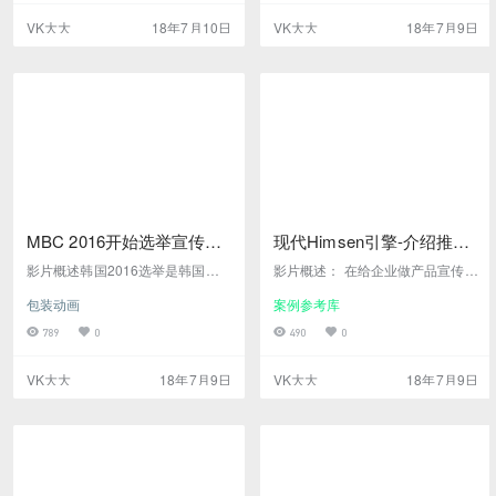
来，本影片可参考作为体育赛事、
选举宣传，本影片采用了动画形式
VK大大
18年7月10日
VK大大
18年7月9日
重大活动开场参考影片截图在线观
在竞选对手进行PK，角色、镜头
看高清下载
运动动画流畅，这些正在我们值得
参考学习的地方影片截图此镜头是
本片开片亮点镜头在线观看高清下
载
MBC 2016开始选举宣传开
现代Himsen引擎-介绍推广
场
宣传
影片概述韩国2016选举是韩国政
影片概述： 在给企业做产品宣传视
府比较盛大的政府性活动，此视频
频时，如何突出一款产品的特性、
包装动画
案例参考库
可作参考国内大型活动开场或偏传
卖点。用画面向用户传递企业的心
统企业、政府活动开场宣传影片截
声，特别是一些产品比较LOW的前
789
0
490
0
图在线观看高清下载
提前，还要强调画面的美感，体现
高大上，本片就是这样的 关键词：
VK大大
18年7月9日
VK大大
18年7月9日
韩国,引擎,发动机,产品宣传片,片头,
现代影片截图：在线观看高清下载