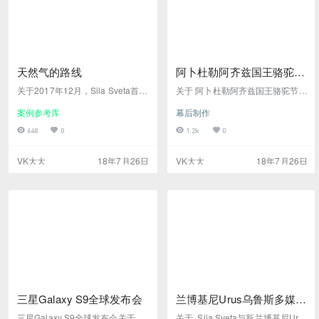
大小与莫斯科天文馆相同 - 莫斯科
天文馆是欧洲最大的天…
天然气的路线
阿卜杜勒阿齐兹国王骆驼节
明星视觉
关于2017年12月，Sila Sveta首次
关于 阿卜杜勒阿齐兹国王骆驼节最
参加北极圈，展示全景投影节目
杰出的活动之一是由Sila Sveta和
案例参考库
幕后制作
“天然气之路”。我们展示了一个动
Dobro工作室创作的360度圆顶投
态的展示，这是俄罗斯北部亚马尔
影。 从2018年1月1日至2月1日，
648
0
1.2k
0
半岛第一艘油轮装载的高潮。我们
在距沙特阿拉伯首都利雅得120公
研究了天然气提取，制备和液化的
里的沙漠中，举办了国际骆驼节，
VK大大
18年7月26日
VK大大
18年7月26日
许多特性，以创建一个沉浸式视
其中包括20多个活动：比赛，竞
频，涵盖了天然气生产过程中的所
赛，文化活动和教育活动。该节日
有主要步骤。 俄罗斯总统弗拉基
最引人注目的活动之一是360圆顶
米尔·普京（Vladimir Putin）推出
投影。在直径19米的圆顶中，完整
了第一艘谜题船。这个谜题是在晚
的圆顶电影 - 星星视觉 - 定期用阿
上由项目的所有客人…
拉伯语和英…
三星Galaxy S9全球发布会
兰博基尼Urus乌鲁斯多媒体
展
三星Galaxy S9全球发布会关于 三
关于 Sila Sveta与新兰博基尼Uru