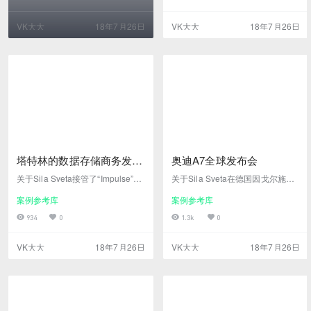
媒体节目，silasveta团队产生的C
排和计算机图形的生动结合。活动
G内容在一个重要的历史遗址和中
中现在互动装置与投影、舞者现场
VK大大
18年7月26日
VK大大
18年7月26日
国的长城的三大山口中--上居庸
结合，给人造成了多重境界在线视
关，在庞大的城墙楼体结构上进行
频高清下载
投影映射 。 投影展示由两个部分
组成：一是标志着活动的开幕和一
些中国传统特色艺术，在数字化的
方式重新想象。第二部分是为晚上
的关键部…
塔特林的数据存储商务发布
奥迪A7全球发布会
会
关于Sila Sveta接管了“Impulse”的
关于Sila Sveta在德国因戈尔施塔
全部活动组织流程 - 一个新产品的
特公司总部开发了全新奥迪A7全球
案例参考库
案例参考库
展示。在2017年十月YADRO展示
首发概念。在新建的奥迪设计中心
了其最新的突破性的产品 - 维斯宁
的屋顶上安装了一个25米的投影圆
934
0
1.3k
0
服务器和塔特林的数据存储平台，
顶，参观者可以沉浸在我们工作室
活动现在在莫斯科天文馆，其中西
制作的生动表演中。我们还为这个
VK大大
18年7月26日
VK大大
18年7月26日
拉斯韦塔卡特创建主穹顶，在欧洲
复杂的项目提供技术监督，其中包
最大的天文馆投影。活动体现不只
括圆顶投影，激光和灯光的组合。
是产品本身，而是建构主义运动的
设置该解决方案基于圆顶结构，直
整体思想 - “功能定义形状”。 在线
径为25米，天顶高度为12米，在
视频高清下载
两周内建成。相比之下，这个圆顶