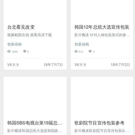
台北看见改变
韩国12年总统大选宣传包装
视频截图在线 观看高清下载
影片概述 针对人物包装形式的参考
可借鉴的方式 在线观看 视频截图
包装动画
包装动画
高清下载
1000
0
516
0
VK大大
18年7月7日
VK大大
18年7月2日
韩国SBS电视台第19届总统
歌剧院节目宣传包装参考
大选宣传片头
影片概述韩国总统大选是韩国政府
影片概述歌剧院节目宣传包装比较