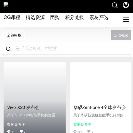
CG课程
精选资源
团购
积分兑换
素材严选
论坛
全部标签
活动视频
Vivo X20 发布会
华硕ZenFone 4全球发布会
关于 Vivo X20智能手机的隆重推
关于华硕新旗舰智能手机背后的主
出事件由silasveta制作的CG内容
要思想概念是#WE LOV PHOTO，
案例参考库
案例参考库
在中国长城投影映射表演。 这是第
这也是这次活动的主题思想，我们
一次我们在中国进行这种类型的多
再次提出动能屏幕自定义安装的编
1k
0
989
0