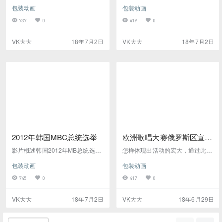
比较盛大的活动，可作参考国内大
特殊，往往兼顾要将节目与艺术紧
包装动画
包装动画
型活动视频开场在线观看视频截图
密结合，同时还要宣传表演的艺术
高清下载
家，本片通过平面转立体空间的形
737
0
419
0
式与实拍节目巧妙结合在线观看视
频截图高清下载
VK大大
18年7月2日
VK大大
18年7月2日
2012年韩国MBC总统选举
欧洲歌唱大赛俄罗斯区宣传
预告片
影片概述韩国2012年MB总统选举
怎样体现出活动的宏大，通过此片
电台宣传片，如何通过影片表现一
相信大家可以学习到在线视频视频
包装动画
包装动画
件事件的盛大，跟每个人都有关
截图高清无水印下载
系，如何表现所有人都紧密连接，
745
0
417
0
影片开片通过小女孩放飞在手中形
成的光球，传递出一个信号（种
VK大大
18年7月2日
VK大大
18年6月29日
子）,连接其它人放飞的种子，慢慢
连成线后，线条连接每一个，最后
线条汇聚到一个地方，形成主题定