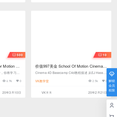
500
10
for Motion 高
价值997美金 School Of Motion Cinema
整版
4D Basecamp C4d完整无损坏版教程
插图”中，你将学习Sa
Cinema 4D Basecamp C4d教程描述 从EJ Hassen
础。在课程结束时，
fratz的Cinema 4D入门教程开始，从头开始学习Ci
解锁
VK教学堂
6.9k
0
2.5k
0
术作品，并立
nema 4D。本课程将使您熟悉3D运动设计的建模，
会员
照明，动画和许多其他重要主题的基础知识。您将
权限
学习基本的3D原理和最佳实践，为将来处理更多高
20年3月10日
VK大大
20年2月21日
级主题奠定基础。 语言：英文 字幕：无字幕 大
小：50.19GB 课程大纲 与您的同学会面，对课程格
式感到满意，并直接参与第…