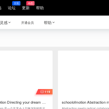
交流
动态
选
论坛
更新
帮助
灵感
帮助
开通会员
119
tion Directing your dream 指
schoolofmotion Abstraction m
 中文字幕
collaboration 抽象与激
eam 是一个非常令人印象深刻的影片，
Abstraction meets radical colla