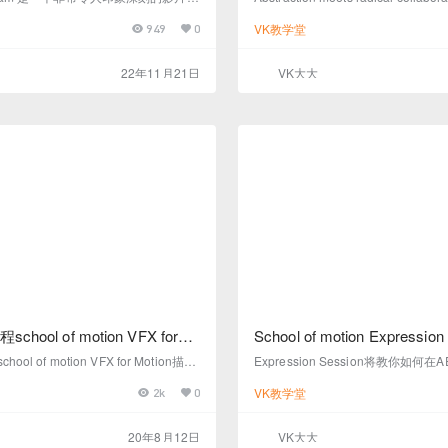
制作解析
 Lee 制作、导演和设计。这个视频短片使
乔伊斯·N·何（Joyce N. Ho）Semi Pe
VK教学堂
949
0
隐喻和设计来创造一个意想不到的世
8 是一件艺术品。它出色地完成了
情感和讲述一个故事的力量和有效
式和版式世界的融合。这不仅是一个
会中，我们探讨了Sofie Lee 的背景
画作品，而且还是一个令人惊叹的协
22年11月21日
VK大大
作这个视频的灵感，以及后来她如何
期中，我们深入探讨了这部电影中令
部美丽的自主电影的最终故事板、设
指导和设计，探索了该项目从概念到
称： schoolofmotion Dire…
以及乔伊斯如何…
hool of motion VFX for
School of motion Expression 
完整版下载
达式会议中文字幕完整版下
ol of motion VFX for Motion描述
Expression Session将教你如
教程school of motion VFX for Mot
和使用表达式。在12周的时间里，
VK教学堂
2k
0
 for Motion将教您应用于Motion设计的
验丰富的程序员。
学。准备向您的创意工具包添加抠
踪，匹配移动等等。 行业中一些最酷
20年8月12日
VK大大