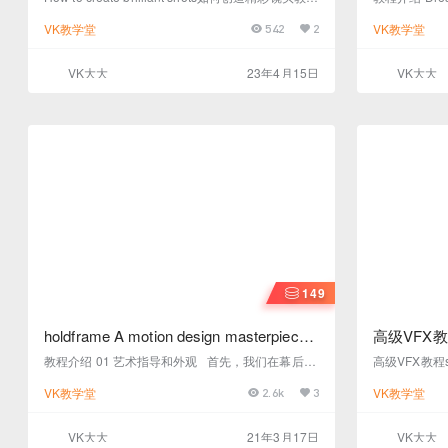
介绍 Nidia 最著名的作品之一是为屡获殊荣的音乐
由 Sofie
VK教学堂
VK教学堂
542
2
和声音设计工作室 Echoic Audio 制作的塞满动画。
用抽象、视觉
这个 11 秒的 id​​ent 充满了粒子模拟、图形组合和大
界、传达一种
胆的色彩，是 Nidia 的声音和视觉的精彩展示。Nid
性。在本次研讨
VK大大
23年4月15日
VK大大
ia 深入研究了她的 Echoic X Ident 的制作过程，并
和经历，她创
谈到了如何使用项目来测试新…
将其转化为这
计和方向。 教程名
149
holdframe A motion design masterpiece
高级VFX教程sc
运动学院宣言片头制作幕后解析
Motion
教程介绍 01 艺术指导和外观 首先，我们在幕后制
高级VFX教程scho
作中发现，以了解Ordinary Folk及其惊人的自由职
在这个AE高级vfx
VK教学堂
VK教学堂
2.6k
3
业者团队如何最终确定艺术指导，寻找这部短片以
ion”中，VFX
及他们希望通过这些设计实现的目标。 02 解决创造
合成艺术和科
性问题的解决方案 这个项目的所有内容都有！在这
像，旋转，跟
VK大大
21年3月17日
VK大大