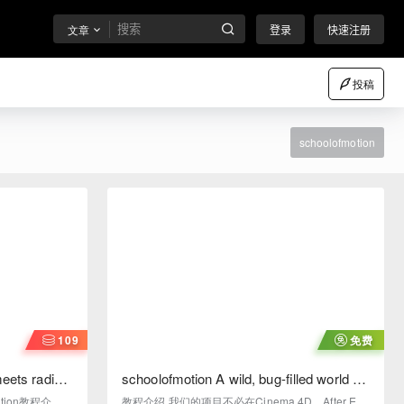
文章
登录
快速注册
投稿
schoolofmotion
109
免费
eets radical
schoolofmotion A wild, bug-filled world of
进的合作短处幕后
3D 充满错误的3D世界幕后
boration教程介绍
教程介绍 我们的项目不必在Cinema 4D，After Effe