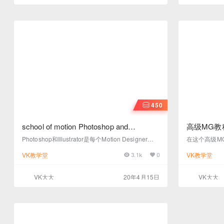
段视频中，我们重点研究了普通民谣乐队的团队如
的工作模糊了
何解决影片中一些更复杂的时刻。 03 探索人造3D
堂课将教您如
与真实3D 那是真正的3D还是“假” 3D？…
450
school of motion Photoshop and
高级MG教程sch
Illustrator Unleashed MG教程下载
Camp 解说视频制作高级中英文字幕教程
Photoshop和Illustrator是每个Motion Designer都
在这个高级MG教程s
下载
需要知道的两个非常重要的程序。在本课程结束
mp”中，这
VK教学堂
VK教学堂
3.1k
0
时，你将能够使用专业设计师每天使用的工具和工
和工具，以创
作流程从头开始创建自己的艺术品。
成为一个完全独立
战。你需要知
VK大大
20年4月15日
VK大大
报价和制作周