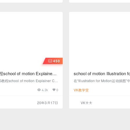
运动设计和视觉效果之间的界限。这
何使用先进的合成技术在两…
450
ool of motion Explainer
school of motion Illustration 
级MG教程独家中英文字幕完
chool of motion Explainer Ca
在“Illustration for Motion运动
项课程将您带入深层次，为您提供培训
rah Beth Morgan的现代插图基
VK教学堂
4.2k
0
建提案到最终渲染的完整实现的作品
你将可以创建令人难以置信的插图艺
的Motion Designer会面临很多挑
即将其用于动画项目中。
道如何处理流程的每个部分，从报建
20年3月17日
VK大大
期表，一直到处理广告素材的执行