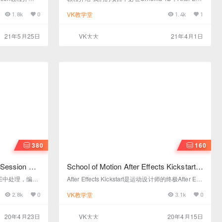
rmanent 201
cts或Premiere中开始和结束。当我们开始将这些软
VK教学堂
1.8k
0
1.4k
1
抽象，色彩，形
件单独视为工具时，它使我们有机会进行实验 教程
令人惊叹的动
名称： holdframe schoolofmotion A wild, bug-fille
作示例。在本
d world of 3D片头制作幕后解析 官网链接： https://
21年5月25日
VK大大
21年4月1日
人惊叹的艺术
www.schoolofmotion.com/workshops/a…
完成的过程，
380
160
Session 表
School of Motion After Effects Kickstart
载
AE英文版教程下载
何在AE中处理，编写
After Effects Kickstart是运动设计师的终极After Effe
你将从菜鸟到经
cts入门课程。在本课程中，您将学习掌握After Effe
VK教学堂
2.8k
0
3.1k
0
cts界面时最常用的工具和最佳实践。
20年4月23日
VK大大
20年4月15日