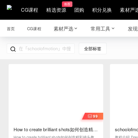
推荐
CG课程
精选资源
团购
积分兑换
素材严
素材严选
常用工具
发现
首页
CG课程
全部标签
99
How to create brilliant shots如何创造精彩
schoolofmo
镜头
导你的梦想
How to create brilliant shots如何创造精彩镜头教程
教程介绍 Dr