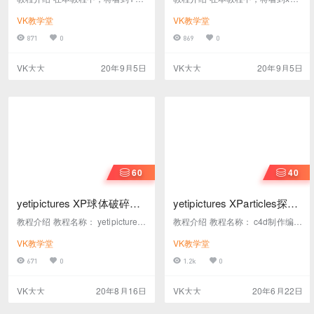
I在项目研发中的实际应用。如何务
ticles在项目中的实际应用。如何
VK教学堂
VK教学堂
实而快速地制作出满意的解算结
务实而快速地让客户满意。 教程名
果。 教程名称： yetipictures Fruitl
称： yetipictures Xparticles流体L
871
0
869
0
ess rnd 视频教程 教程大小： 283
ogo视频教程 教程大小： 283MB
MB 教程格式： vep 教程语言： 英
教程格式： vep 教程语言： 英文
VK大大
20年9月5日
VK大大
20年9月5日
文发音、 字幕语言： 无 是否加
发音、 字幕语言： 无 是否加密：
密： 是 工程文件： 无 上下集系列
是 工程文件： 无 系列上下集课程
课程下集及工程文件在此下载
及工程文件在此下载
60
40
yetipictures XP球体破碎特
yetipictures XParticles探索
效教程
视频教程
教程介绍 教程名称： yetipictures
教程介绍 教程名称： c4d制作编织
XP球体破碎特效教程 官网链接：
动画教程 官网链接： https://www.
VK教学堂
VK教学堂
https://www.patreon.com/posts/xp
patreon.com/posts/knitting-setup
articles-tfd-30866150 教程大小：
s-30924295 教程大小： 教程格
671
0
1.2k
0
257MB 教程格式： MP4 教程语
式： MP4、ts 教程语言： 英文发
言： 英文发音、 字幕语言： 无 是
音、 字幕语言： 中英文字、中文
VK大大
20年8月16日
VK大大
20年6月22日
否加密： 否
字幕 是否加密： 否 预览