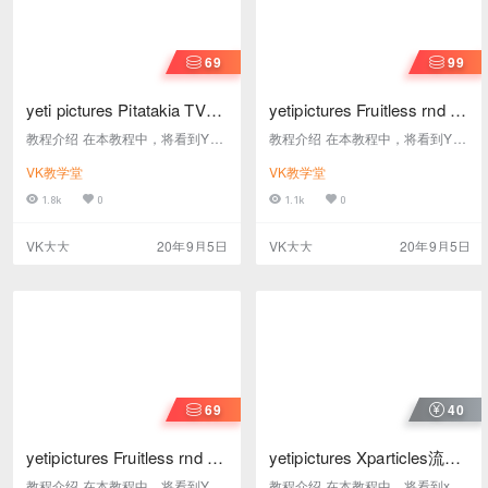
69
99
yeti pictures Pitatakia TVC
yetipictures Fruitless rnd 视
广告片制作实例分解视频教
频教程B
教程介绍 在本教程中，将看到YET
教程介绍 在本教程中，将看到YET
程A
I对 Pitatakia TVC项目中镜头的制
I在项目研发中的实际应用。如何务
VK教学堂
VK教学堂
作分解。如何进行特效的刚体解算
实而快速地制作出满意的解算结
和细节粉尘的添加 教程名称： yeti
果。 教程名称： yetipictures Fruitl
1.8k
0
1.1k
0
pictures Pitatakia TVC 教程大小：
ess rnd 视频教程 教程大小： 382
459MB 教程格式： vep 教程语
MB 教程格式： vep 教程语言： 英
VK大大
20年9月5日
VK大大
20年9月5日
言： 英文发音 字幕语言： 无 是否
文发音、 字幕语言： 无 是否加
加密： 是 工程文件： 无 上下集系
密： 是 工程文件： 有 上下集系列
列课程下集及工程文件在此下载
课程下集在此下载
69
40
yetipictures Fruitless rnd 视
yetipictures Xparticles流体
频教程A
Logo视频教程
教程介绍 在本教程中，将看到YET
教程介绍 在本教程中，将看到xpar