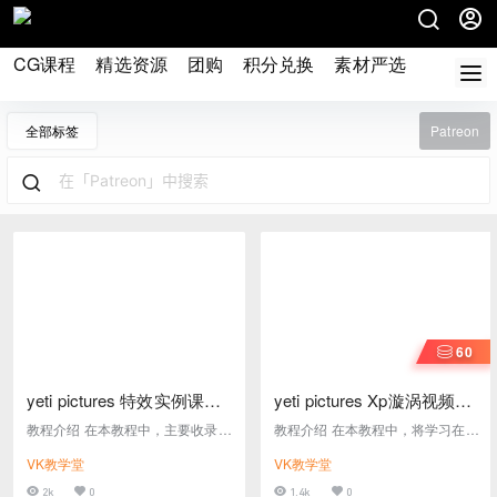
CG课程
精选资源
团购
积分兑换
素材严选
论坛
全部标签
Patreon
60
yeti pictures 特效实例课程
yeti pictures Xp漩涡视频教
合集下载
程
教程介绍 在本教程中，主要收录来
教程介绍 在本教程中，将学习在 c
自yeti pictures的实际案例课程，
4d中使用XP粒子制作粒子流动的
VK教学堂
VK教学堂
课程内容主要讲解c4d 特效方面知
效果，此种制作方式可以扩展出不
识内容，包含:xp粒子,c4d特效解算
同的制作思路 教程名称： yeti pict
2k
0
1.4k
0