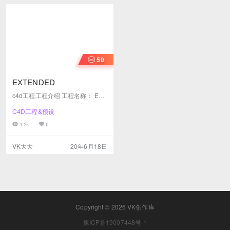
50
EXTENDED
c4d工程工程介绍 工程名称： EXT
ENDED 渲染器: OC 大小： 118M
C4D工程&预设
B 是否包含贴图： 有 格式： c4d
其它 如果你还有其它需求，请联系
1.2k
0
客服：立即联系） C4d工程截图
及预览
VK大大
20年6月18日
Copyright © 2026
VK创作库
豫ICP备19007448号-1