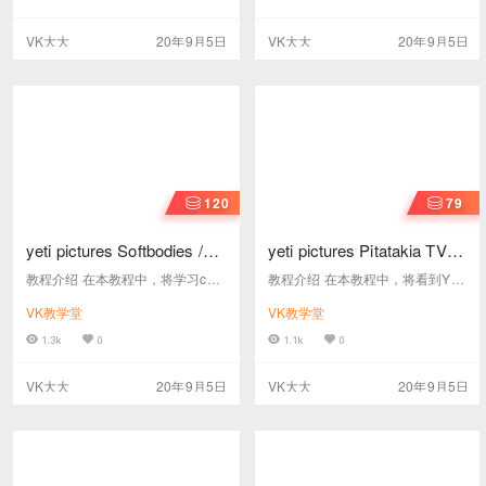
技巧、OC渲染等，内容更新至202
ures Xp漩涡视频教程 教程大小：
0年9月05日 本课程与 YETI PICT
1.05GB 教程格式： vep 教程语
VK大大
20年9月5日
VK大大
20年9月5日
URES风格图片的设计原理与实战
言： 英文发音 字幕语言： 无 是否
教程内容不重复 教程名称： yeti pi
加密： 是 工程文件： 有
ctures 特效实例课程 教程大小： 1
2.5GB 教程格式： mp4 教程语
言： 英文发音 字幕…
120
79
yeti pictures Softbodies /
yeti pictures Pitatakia TVC
Cloth XP 雪人xp软体布料视
广告片制作实例分解视频教
教程介绍 在本教程中，将学习c4d
教程介绍 在本教程中，将看到YET
频教程
程B
中使用XP布料结合软体制作开花
I对 Pitatakia TVC项目中镜头的制
VK教学堂
VK教学堂
或食物柔软物体包裹过程的制作过
作分解。如何进行特效的刚体解算
程 教程名称： yeti pictures Softbo
和细节粉尘的添加 教程名称： yeti
1.3k
0
1.1k
0
dies / Cloth XP 雪人xp软体布料视
pictures Pitatakia TVC B 教程大
频教程 教程大小： 1.05GB 教程格
小： 383MB 教程格式： vep 教程
VK大大
20年9月5日
VK大大
20年9月5日
式： vep 教程语言： 英文发音 字
语言： 英文发音 字幕语言： 无 是
幕语言： 无 是否加密： 是 工程文
否加密： 是 工程文件： 无 上下集
件： 有
系列课程上集在此下载