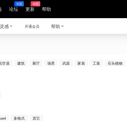
交流
动态
选
论坛
更新
帮助
灵感
帮助
开通会员
航空器
建筑
展厅
场景
武器
家装
工装
石头植物
ue4
多格式
其它