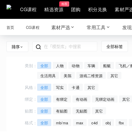
推荐
CG课程
精选资源
团购
积分兑换
素材严
素材严选
常用工具
发现
首页
CG课程
全部标签
排序
类别：
全部
人物
动物
车辆
船艇
飞机／
生活用具
美陈
游戏二维资源
其它
风格：
全部
写实
卡通
其它
绑定：
全部
有绑定
有动画
无绑定动画
其它
贴图：
全部
有贴图
无贴图
其它
格式：
全部
mb/ma
max
c4d
obj
fbx